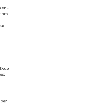
n
en -
jk om
oor
 Deze
es:
ppen.