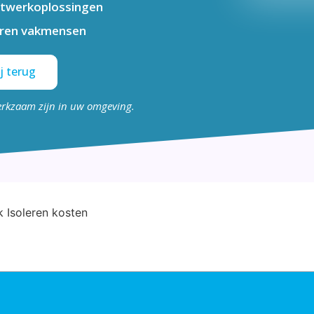
twerkoplossingen
aren vakmensen
j terug
erkzaam zijn in uw omgeving.