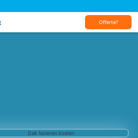
g
Offerte?