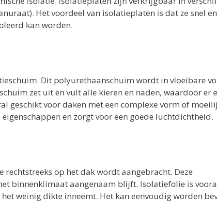
sche isolatie. Isolatieplaten zijn verkrijgbaar in verschi
nuraat). Het voordeel van isolatieplaten is dat ze snel en
soleerd kan worden.
latieschuim. Dit polyurethaanschuim wordt in vloeibare v
chuim zet uit en vult alle kieren en naden, waardoor er 
oral geschikt voor daken met een complexe vorm of moeili
e eigenschappen en zorgt voor een goede luchtdichtheid.
 die rechtstreeks op het dak wordt aangebracht. Deze
et binnenklimaat aangenaam blijft. Isolatiefolie is voora
 het weinig dikte inneemt. Het kan eenvoudig worden be