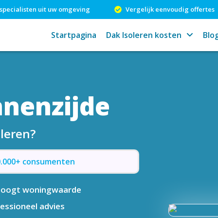
specialisten uit uw omgeving
Vergelijk eenvoudig offertes
Startpagina
Dak Isoleren kosten
Blo
nnenzijde
oleren?
50.000+ consumenten
hoogt woningwaarde
essioneel advies