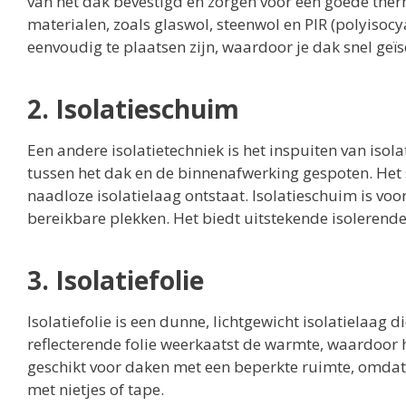
van het dak bevestigd en zorgen voor een goede thermi
materialen, zoals glaswol, steenwol en PIR (polyisocya
eenvoudig te plaatsen zijn, waardoor je dak snel geï
2. Isolatieschuim
Een andere isolatietechniek is het inspuiten van iso
tussen het dak en de binnenafwerking gespoten. Het s
naadloze isolatielaag ontstaat. Isolatieschuim is vo
bereikbare plekken. Het biedt uitstekende isolerend
3. Isolatiefolie
Isolatiefolie is een dunne, lichtgewicht isolatielaag
reflecterende folie weerkaatst de warmte, waardoor h
geschikt voor daken met een beperkte ruimte, omdat
met nietjes of tape.