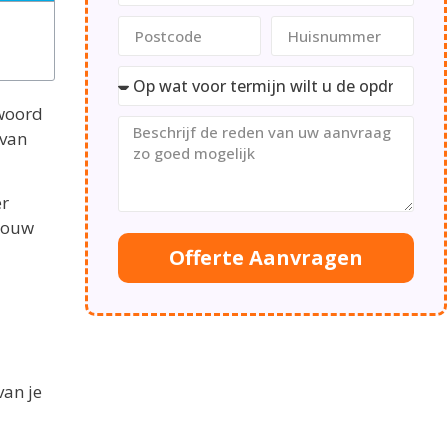
twoord
 van
er
 jouw
Offerte Aanvragen
van je