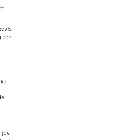
ft
zoals
j een
lke
ie.
ijde