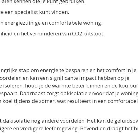
alen kennen die je kunt gebruiken.
je een specialist kunt vinden.
een energiezuinige en comfortabele woning.
heid en het verminderen van CO2-uitstoot.
angrijke stap om energie te besparen en het comfort in je
voordelen en kan een significante impact hebben op je
e isoleren, houd je de warmte beter binnen en de kou bui
spaart. Daarnaast zorgt dakisolatie ervoor dat je wonin
oel tijdens de zomer, wat resulteert in een comfortabe
 dakisolatie nog andere voordelen. Het kan de geluidsov
igere en vredigere leefomgeving. Bovendien draagt het b