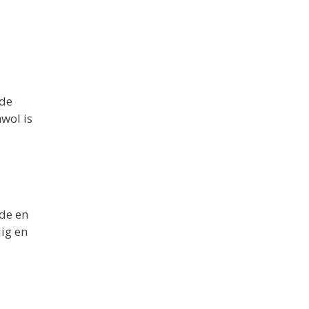
ede
wol is
rde en
dig en