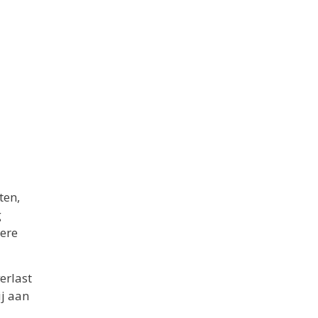
ten,
g
lere
erlast
ij aan