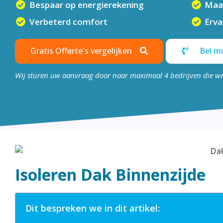
Bespaar op energierekening
Maa
Verbeterd comfort
Erv
Gratis Offerte's vergelijken
Bel mi
Wij sturen uw aanvraag door naar maximaal 4 bedrijven die w
Isoleren Dak Binnenzijde
Dit bespreken we in dit artikel: