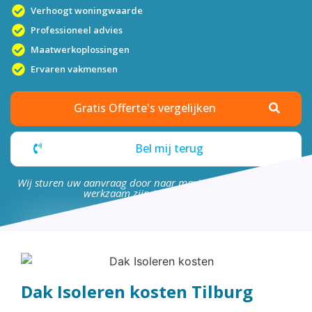
Verhoogt woningwaarde
Professioneel advies
Maatwerkoplossingen
Ervaren vakmensen
Gratis Offerte's vergelijken
Bel mij terug
Wij sturen uw aanvraag door naar maximaal 4 bedrijven die
werkzaam zijn in uw omgeving.
Dak Isoleren kosten Tilburg