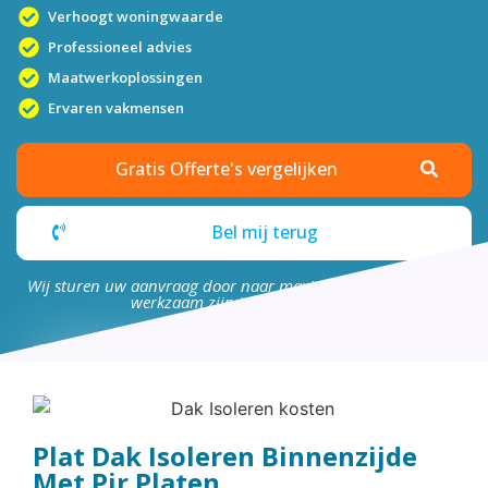
Verhoogt woningwaarde
Professioneel advies
Maatwerkoplossingen
Ervaren vakmensen
Gratis Offerte's vergelijken
Bel mij terug
Wij sturen uw aanvraag door naar maximaal 4 bedrijven die
werkzaam zijn in uw omgeving.
Plat Dak Isoleren Binnenzijde
Met Pir Platen