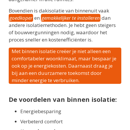
Bovendien is dakisolatie van binnenuit vaak
goedkoper
en
gemakkelijker te installeren
dan
andere isolatiemethoden. Je hebt geen steigers
of bouwvergunningen nodig, waardoor het
proces sneller en kostenefficiënter is.
Met binnen isolatie creëer je niet alleen een
comfortabeler woonklimaat, maar bespaar je
ook op je energiekosten. Daarnaast draag je
bij aan een duurzamere toekomst door
minder energie te verbruiken.
De voordelen van binnen isolatie:
Energiebesparing
Verbeterd comfort