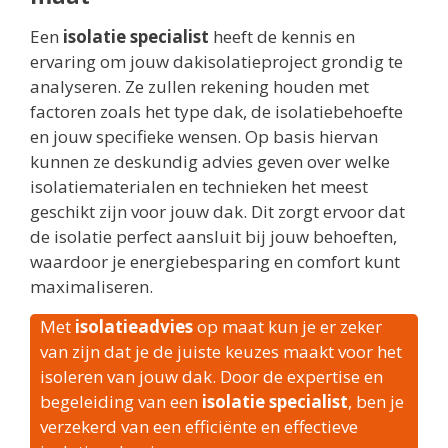
Een
isolatie specialist
heeft de kennis en
ervaring om jouw dakisolatieproject grondig te
analyseren. Ze zullen rekening houden met
factoren zoals het type dak, de isolatiebehoefte
en jouw specifieke wensen. Op basis hiervan
kunnen ze deskundig advies geven over welke
isolatiematerialen en technieken het meest
geschikt zijn voor jouw dak. Dit zorgt ervoor dat
de isolatie perfect aansluit bij jouw behoeften,
waardoor je energiebesparing en comfort kunt
maximaliseren.
Met
isolatieadvies
op maat kun je er zeker
van zijn dat je de juiste keuzes maakt voor het
isoleren van jouw dak. Door de expertise en
begeleiding van een
isolatie specialist
, ben je
verzekerd van een efficiënte en effectieve