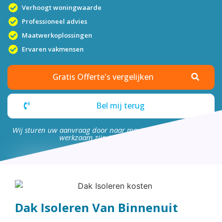
Verhoogt woningwaarde
Professioneel advies
Maatwerkoplossingen
Ervaren vakmensen
Gratis Offerte's vergelijken
Bel mij terug
Wij sturen uw aanvraag door naar maximaal 4 bedrijven die
werkzaam zijn in uw omgeving.
Dak Isoleren Van Binnenuit