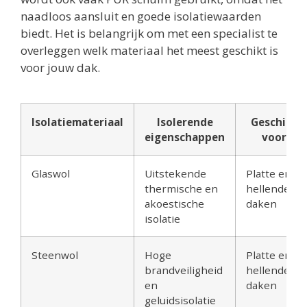
naadloos aansluit en goede isolatiewaarden
biedt. Het is belangrijk om met een specialist te
overleggen welk materiaal het meest geschikt is
voor jouw dak.
Isolatiemateriaal
Isolerende
Geschikt
eigenschappen
voor
Glaswol
Uitstekende
Platte en
thermische en
hellende
akoestische
daken
isolatie
Steenwol
Hoge
Platte en
brandveiligheid
hellende
en
daken
geluidsisolatie